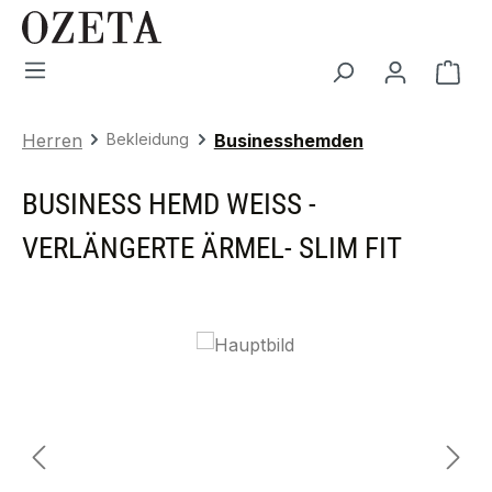
Zum Hauptinhalt springen
War
Herren
Bekleidung
Businesshemden
BUSINESS HEMD WEISS - V
ERLÄNGERTE ÄRMEL- SLIM FIT
Bildergalerie überspringen