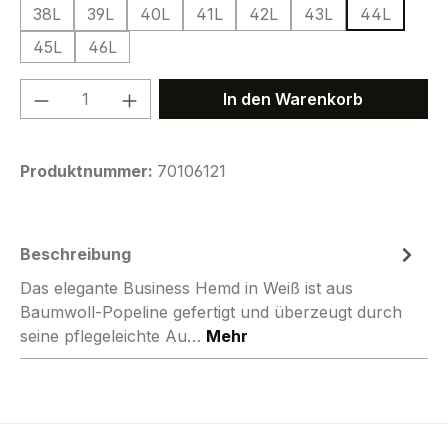
38L
39L
40L
41L
42L
43L
44L
45L
46L
Produkt Anzahl: Gib den gewünschten We
In den Warenkorb
Produktnummer:
70106121
Beschreibung
Das elegante Business Hemd in Weiß ist aus
Baumwoll-Popeline gefertigt und überzeugt durch
seine pflegeleichte Au…
Mehr