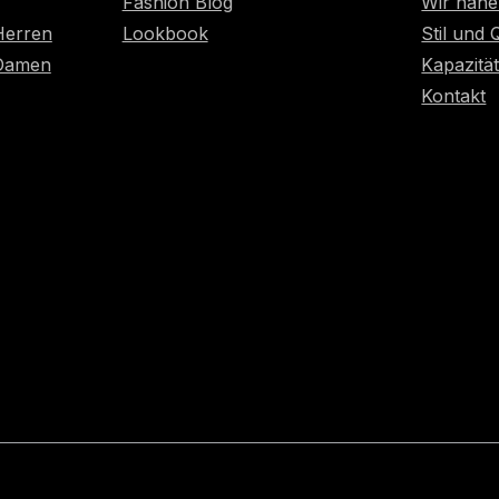
Fashion Blog
Wir nähe
Herren
Lookbook
Stil und 
 Damen
Kapazitä
Kontakt