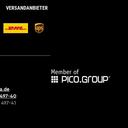
VERSANDANBIETER
a.de
3 497-40
3 497-41