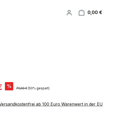
0,00 €
Warenk
is:
€
%
Regulärer Preis:
79,00 €
(50% gespart)
 Versandkostenfrei ab 100 Euro Warenwert in der EU