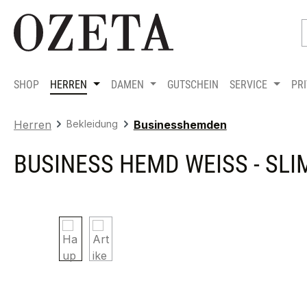
m Hauptinhalt springen
Zur Suche springen
Zur Hauptnavigation springen
SHOP
HERREN
DAMEN
GUTSCHEIN
SERVICE
PR
Herren
Bekleidung
Businesshemden
BUSINESS HEMD WEISS - SLIM
Bildergalerie überspringen