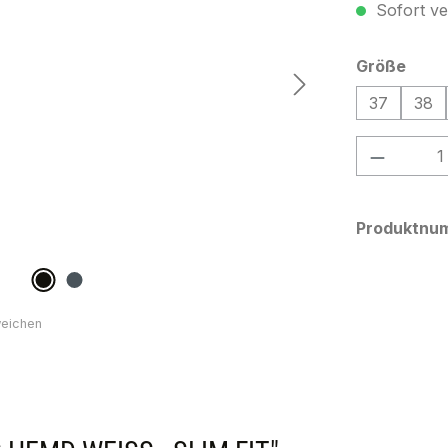
Sofort ver
ausw
Größe
37
38
Produkt
Produktnu