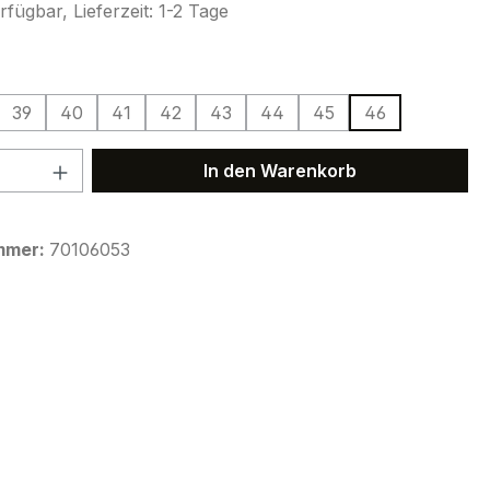
fügbar, Lieferzeit: 1-2 Tage
ählen
39
40
41
42
43
44
45
46
 Anzahl: Gib den gewünschten Wert ein 
In den Warenkorb
mmer:
70106053