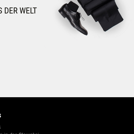
S DER WELT
S
s