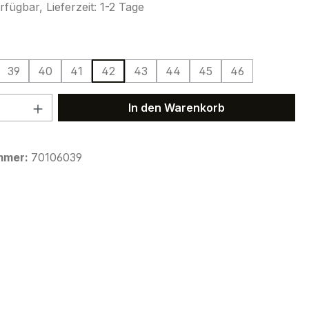
fügbar, Lieferzeit: 1-2 Tage
ählen
39
40
41
42
43
44
45
46
 Anzahl: Gib den gewünschten Wert ein 
In den Warenkorb
mmer:
70106039