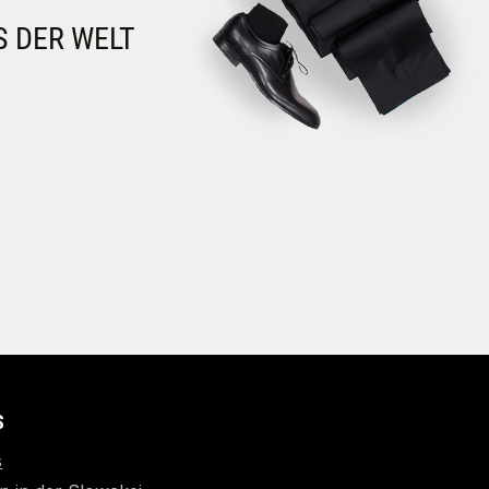
S DER WELT
S
s