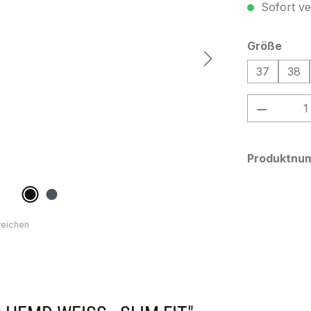
Sofort ver
ausw
Größe
37
38
Produkt
Produktnu