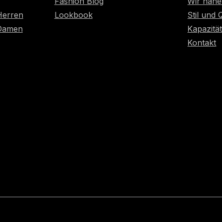
Fashion Blog
Wir nähe
Herren
Lookbook
Stil und 
 Damen
Kapazitä
Kontakt