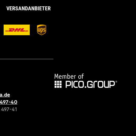
VERSANDANBIETER
a.de
3 497-40
3 497-41