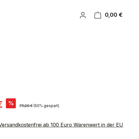
0,00 €
Warenk
is:
€
%
Regulärer Preis:
79,00 €
(50% gespart)
 Versandkostenfrei ab 100 Euro Warenwert in der EU