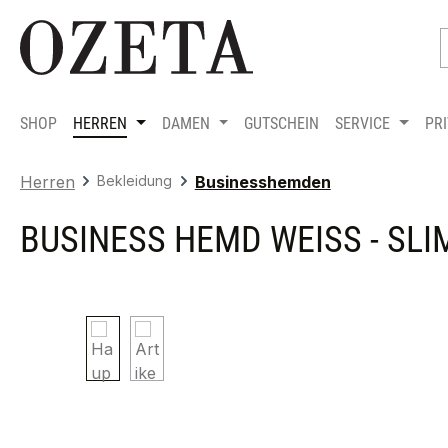
m Hauptinhalt springen
Zur Suche springen
Zur Hauptnavigation springen
SHOP
HERREN
DAMEN
GUTSCHEIN
SERVICE
PR
Herren
Bekleidung
Businesshemden
BUSINESS HEMD WEISS - SLIM
Bildergalerie überspringen