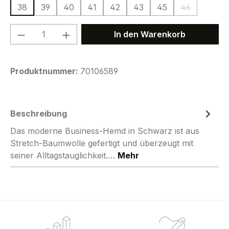
38
39
40
41
42
43
45
46
(Diese Option
Produkt Anzahl: Gib den gewünschten We
In den Warenkorb
Produktnummer:
70106589
Beschreibung
Das moderne Business-Hemd in Schwarz ist aus
Stretch-Baumwolle gefertigt und überzeugt mit
seiner Alltagstauglichkeit.…
Mehr