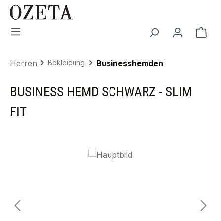
Zum Hauptinhalt springen
War
Herren
Bekleidung
Businesshemden
BUSINESS HEMD SCHWARZ - SLIM
FIT
Bildergalerie überspringen