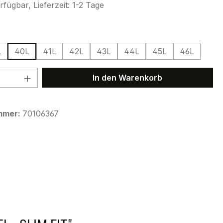
fügbar, Lieferzeit: 1-2 Tage
ählen
L
40L
41L
42L
43L
44L
45L
46L
 Anzahl: Gib den gewünschten Wert ein 
In den Warenkorb
mmer:
70106367