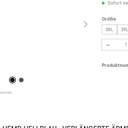
Sofort ver
ausw
Größe
38L
39
Produkt
Produktnu