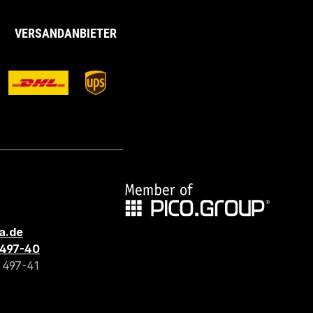
VERSANDANBIETER
a.de
3 497-40
3 497-41