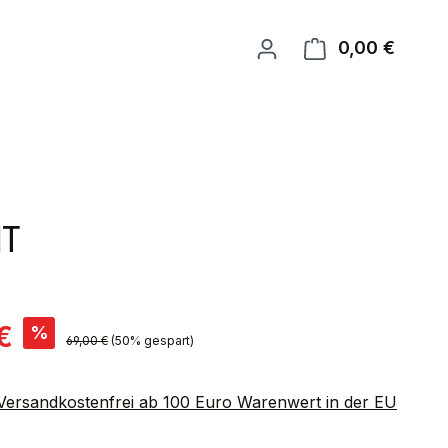
0,00 €
Warenk
IT
is:
€
%
Regulärer Preis:
69,00 €
(50% gespart)
 Versandkostenfrei ab 100 Euro Warenwert in der EU