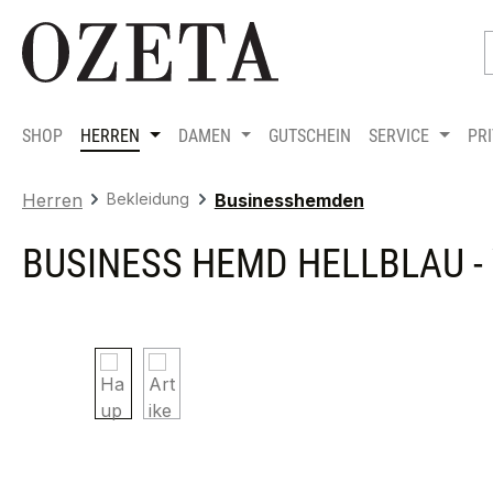
m Hauptinhalt springen
Zur Suche springen
Zur Hauptnavigation springen
SHOP
HERREN
DAMEN
GUTSCHEIN
SERVICE
PR
Herren
Bekleidung
Businesshemden
BUSINESS HEMD HELLBLAU - 
Bildergalerie überspringen