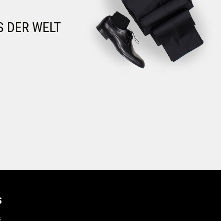
S DER WELT
S
s