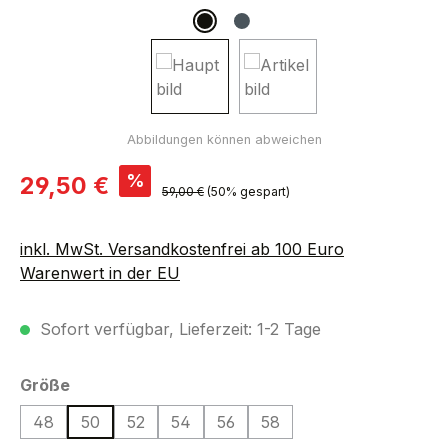
Verkaufspreis:
%
29,50 €
Regulärer Preis:
59,00 €
(50% gespart)
inkl. MwSt. Versandkostenfrei ab 100 Euro
Warenwert in der EU
Sofort verfügbar, Lieferzeit: 1-2 Tage
auswählen
Größe
48
50
52
54
56
58