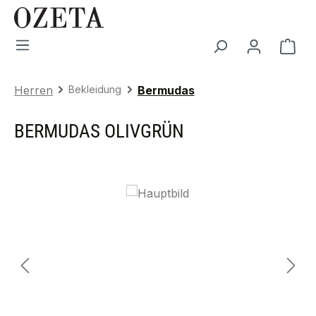
Zum Hauptinhalt springen
War
Herren
Bekleidung
Bermudas
BERMUDAS OLIVGRÜN
Bildergalerie überspringen