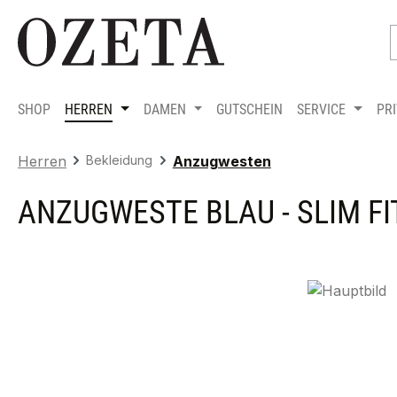
m Hauptinhalt springen
Zur Suche springen
Zur Hauptnavigation springen
SHOP
HERREN
DAMEN
GUTSCHEIN
SERVICE
PR
Herren
Bekleidung
Anzugwesten
ANZUGWESTE BLAU - SLIM FI
Bildergalerie überspringen