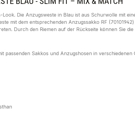
E BLAU - SLIM FIT – MIX & MATCH"
Look. Die Anzugsweste in Blau ist aus Schurwolle mit eine
ie Weste mit dem entsprechenden Anzugssakko RF (7010194
reten. Durch den Riemen auf der Rückseite können Sie die 
 mit passenden Sakkos und Anzugshosen in verschiedenen 
sthan