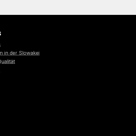
S
s
n in der Slowakei
Qualität
t