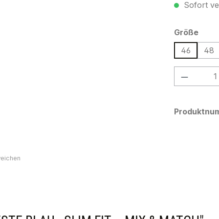
Sofort ver
ausw
Größe
46
48
Produkt
Produktnu