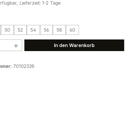
fügbar, Lieferzeit: 1-2 Tage
ählen
50
52
54
56
58
60
 Anzahl: Gib den gewünschten Wert ein 
In den Warenkorb
mmer:
70102338