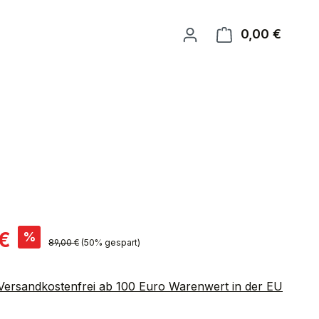
0,00 €
Warenk
is:
€
%
Regulärer Preis:
89,00 €
(50% gespart)
 Versandkostenfrei ab 100 Euro Warenwert in der EU