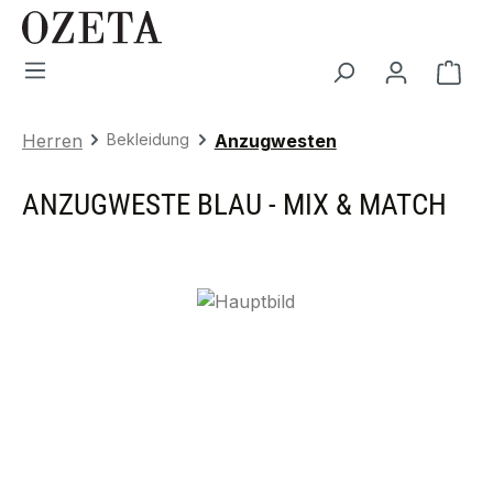
Zum Hauptinhalt springen
War
Herren
Bekleidung
Anzugwesten
ANZUGWESTE BLAU - MIX & MATCH
Bildergalerie überspringen