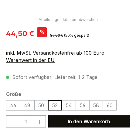
Verkaufspreis:
%
44,50 €
Regulärer Preis:
89,00 €
(50% gespart)
inkl. MwSt. Versandkostenfrei ab 100 Euro
Warenwert in der EU
Sofort verfügbar, Lieferzeit: 1-2 Tage
auswählen
Größe
46
48
50
52
54
56
58
60
Produkt Anzahl: Gib den gewünschten We
In den Warenkorb