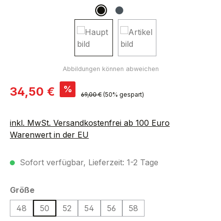
Verkaufspreis:
%
34,50 €
Regulärer Preis:
69,00 €
(50% gespart)
inkl. MwSt. Versandkostenfrei ab 100 Euro
Warenwert in der EU
Sofort verfügbar, Lieferzeit: 1-2 Tage
auswählen
Größe
48
50
52
54
56
58