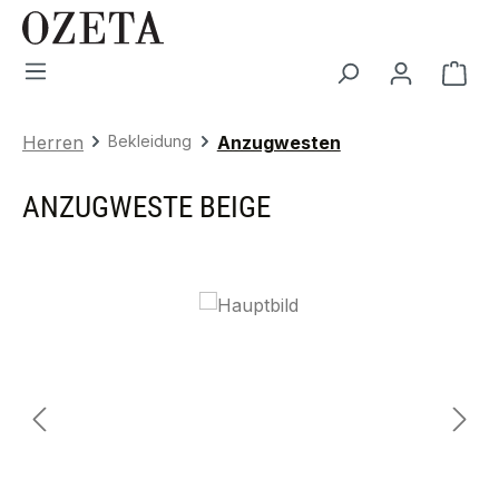
Zum Hauptinhalt springen
War
Herren
Bekleidung
Anzugwesten
ANZUGWESTE BEIGE
Bildergalerie überspringen