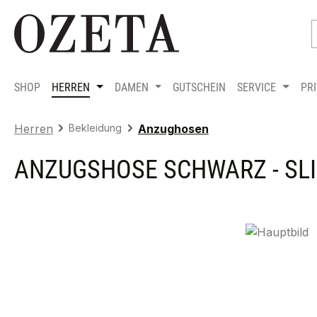
m Hauptinhalt springen
Zur Suche springen
Zur Hauptnavigation springen
SHOP
HERREN
DAMEN
GUTSCHEIN
SERVICE
PR
Herren
Bekleidung
Anzughosen
ANZUGSHOSE SCHWARZ - SLIM
Bildergalerie überspringen