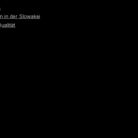
s
n in der Slowakei
Qualität
t