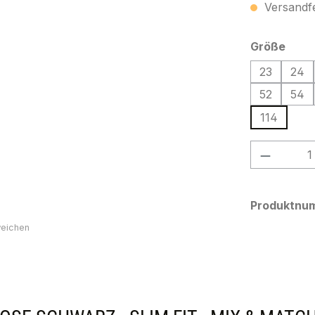
Versandfer
ausw
Größe
23
24
52
54
114
Produkt
Produktnu