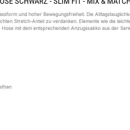
E SCHWARZ - SLIM FIT - MIX & MATCH
sform und hoher Bewegungsfreiheit. Die Alltagstauglichkei
hten Stretch-Anteil zu verdanken. Elemente wie die leich
die Hose mit dem entsprechenden Anzugssakko aus der Ser
sthan