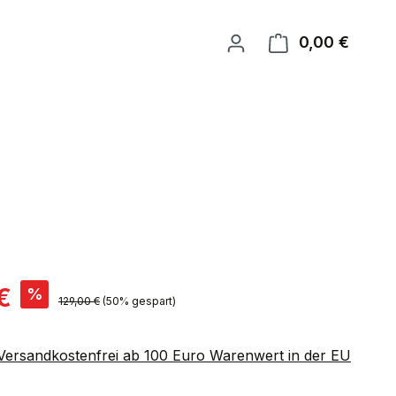
0,00 €
Warenk
is:
€
%
Regulärer Preis:
129,00 €
(50% gespart)
 Versandkostenfrei ab 100 Euro Warenwert in der EU