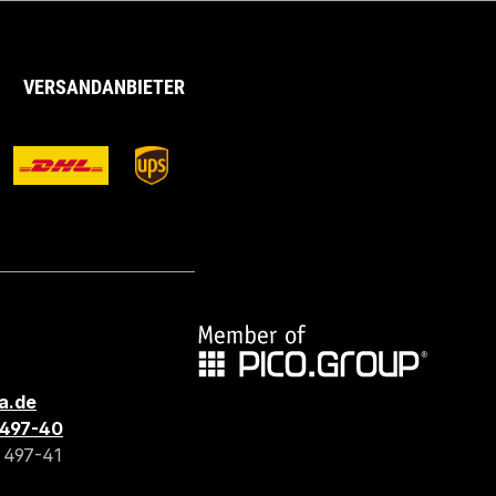
VERSANDANBIETER
a.de
3 497-40
3 497-41