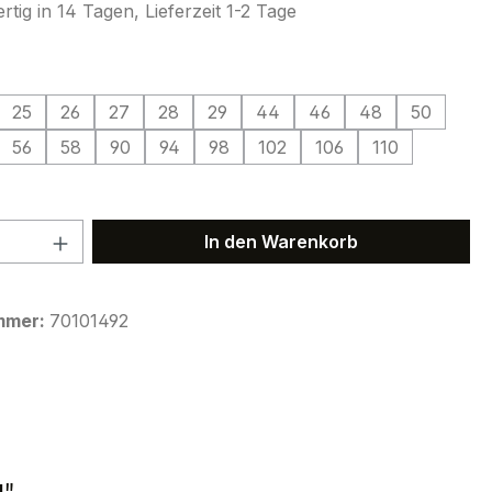
tig in 14 Tagen, Lieferzeit 1-2 Tage
ählen
25
26
27
28
29
44
46
48
50
56
58
90
94
98
102
106
110
 Anzahl: Gib den gewünschten Wert ein 
In den Warenkorb
mmer:
70101492