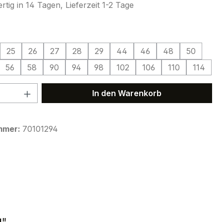
tig in 14 Tagen, Lieferzeit 1-2 Tage
ählen
25
26
27
28
29
44
46
48
50
56
58
90
94
98
102
106
110
114
 Anzahl: Gib den gewünschten Wert ein 
In den Warenkorb
mmer:
70101294