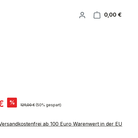
0,00 €
Warenk
is:
€
%
Regulärer Preis:
129,00 €
(50% gespart)
 Versandkostenfrei ab 100 Euro Warenwert in der EU