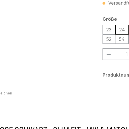
Versandfer
ausw
Größe
23
24
52
54
Produkt
Produktnu