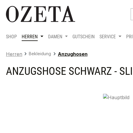
m Hauptinhalt springen
Zur Suche springen
Zur Hauptnavigation springen
SHOP
HERREN
DAMEN
GUTSCHEIN
SERVICE
PR
Herren
Bekleidung
Anzughosen
ANZUGSHOSE SCHWARZ - SLIM
Bildergalerie überspringen