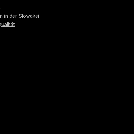
s
n in der Slowakei
Qualität
t