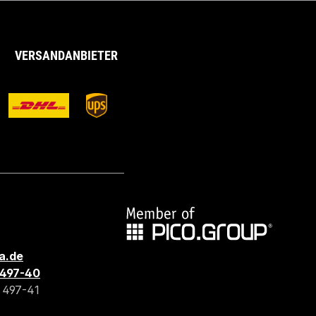
VERSANDANBIETER
a.de
3 497-40
3 497-41