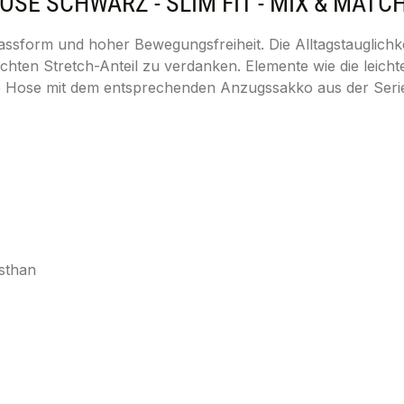
E SCHWARZ - SLIM FIT - MIX & MATCH
sform und hoher Bewegungsfreiheit. Die Alltagstauglichkei
hten Stretch-Anteil zu verdanken. Elemente wie die leich
die Hose mit dem entsprechenden Anzugssakko aus der Ser
sthan