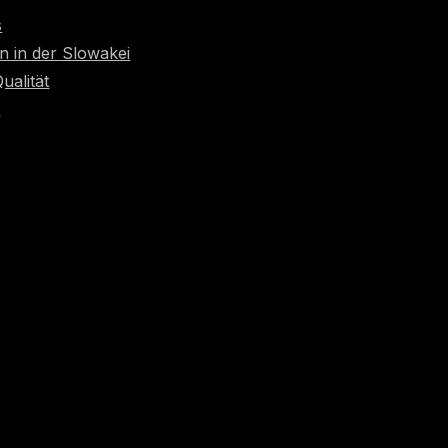
s
n in der Slowakei
Qualität
t