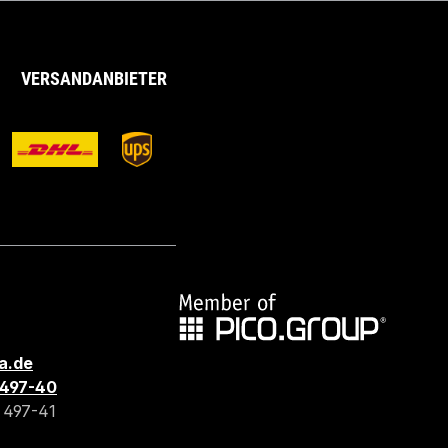
VERSANDANBIETER
a.de
3 497-40
3 497-41