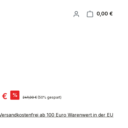
0,00 €
Warenk
is:
 €
%
Regulärer Preis:
249,00 €
(50% gespart)
 Versandkostenfrei ab 100 Euro Warenwert in der EU