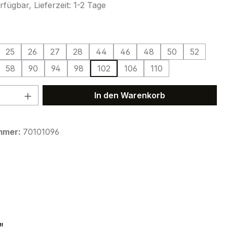
fügbar, Lieferzeit: 1-2 Tage
ählen
25
26
27
28
44
46
48
50
52
58
90
94
98
102
106
110
 Anzahl: Gib den gewünschten Wert ein 
In den Warenkorb
mmer:
70101096