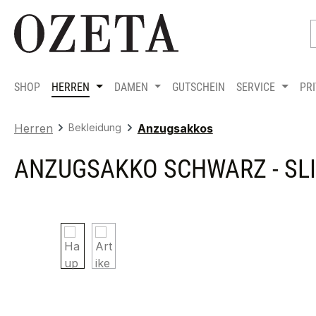
m Hauptinhalt springen
Zur Suche springen
Zur Hauptnavigation springen
SHOP
HERREN
DAMEN
GUTSCHEIN
SERVICE
PR
Herren
Bekleidung
Anzugsakkos
ANZUGSAKKO SCHWARZ - SLI
Bildergalerie überspringen