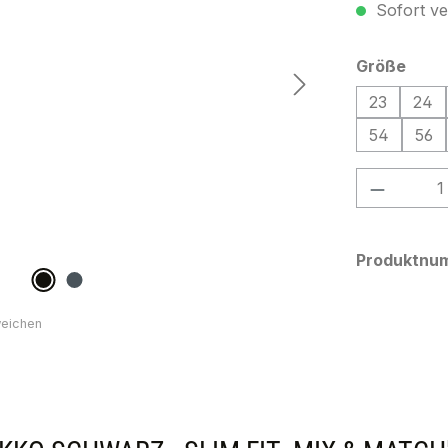
Sofort ver
ausw
Größe
23
24
54
56
Produkt
Produktnu