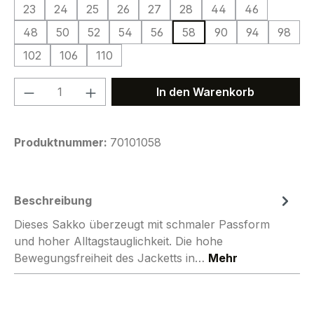
23
24
25
26
27
28
44
46
48
50
52
54
56
58
90
94
98
102
106
110
Produkt Anzahl: Gib den gewünschten We
In den Warenkorb
Produktnummer:
70101058
Beschreibung
Dieses Sakko überzeugt mit schmaler Passform
und hoher Alltagstauglichkeit. Die hohe
Bewegungsfreiheit des Jacketts in…
Mehr