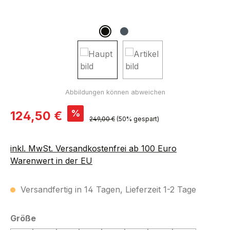
Verkaufspreis:
%
124,50 €
Regulärer Preis:
249,00 €
(50% gespart)
inkl. MwSt. Versandkostenfrei ab 100 Euro
Warenwert in der EU
Versandfertig in 14 Tagen, Lieferzeit 1-2 Tage
auswählen
Größe