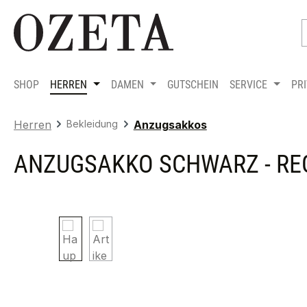
m Hauptinhalt springen
Zur Suche springen
Zur Hauptnavigation springen
SHOP
HERREN
DAMEN
GUTSCHEIN
SERVICE
PR
Herren
Bekleidung
Anzugsakkos
ANZUGSAKKO SCHWARZ - REG
Bildergalerie überspringen