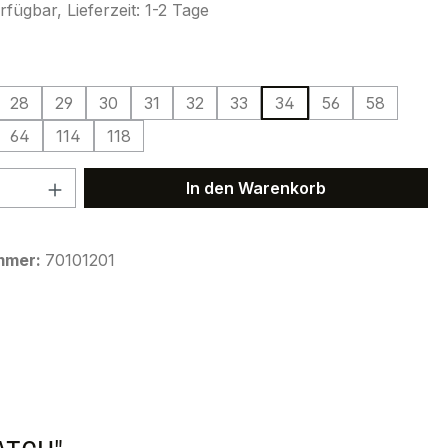
fügbar, Lieferzeit: 1-2 Tage
ählen
28
29
30
31
32
33
34
56
58
64
114
118
 Anzahl: Gib den gewünschten Wert ein 
In den Warenkorb
mmer:
70101201