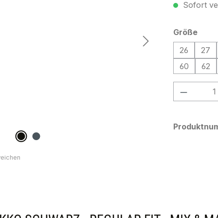
Sofort ver
ausw
Größe
26
27
60
62
Produkt
Produktnu