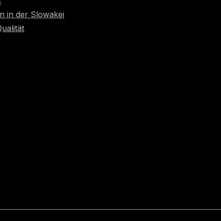
s
n in der Slowakei
Qualität
t