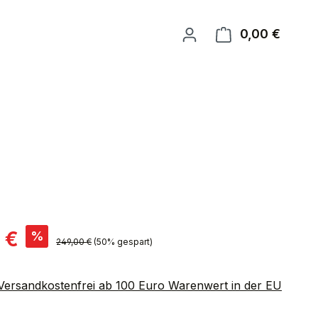
0,00 €
Warenk
is:
 €
%
Regulärer Preis:
249,00 €
(50% gespart)
 Versandkostenfrei ab 100 Euro Warenwert in der EU