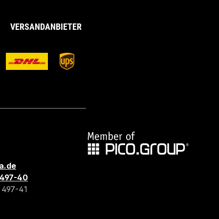
VERSANDANBIETER
a.de
3 497-40
3 497-41