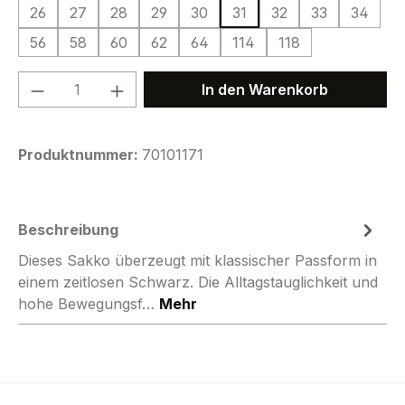
26
27
28
29
30
31
32
33
34
56
58
60
62
64
114
118
Produkt Anzahl: Gib den gewünschten We
In den Warenkorb
Produktnummer:
70101171
Beschreibung
Dieses Sakko überzeugt mit klassischer Passform in
einem zeitlosen Schwarz. Die Alltagstauglichkeit und
hohe Bewegungsf…
Mehr