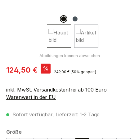
Verkaufspreis:
%
124,50 €
Regulärer Preis:
249,00 €
(50% gespart)
inkl. MwSt. Versandkostenfrei ab 100 Euro
Warenwert in der EU
Sofort verfügbar, Lieferzeit: 1-2 Tage
auswählen
Größe