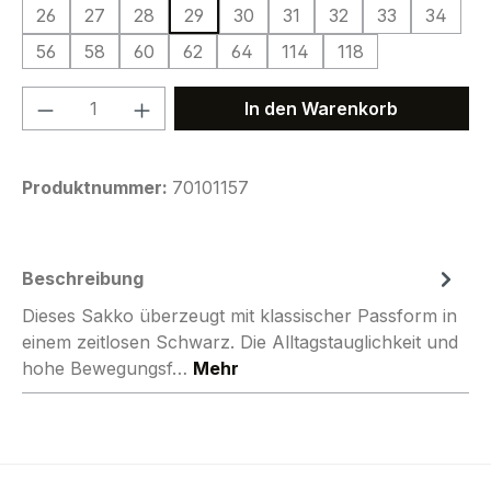
26
27
28
29
30
31
32
33
34
56
58
60
62
64
114
118
Produkt Anzahl: Gib den gewünschten We
In den Warenkorb
Produktnummer:
70101157
Beschreibung
Dieses Sakko überzeugt mit klassischer Passform in
einem zeitlosen Schwarz. Die Alltagstauglichkeit und
hohe Bewegungsf…
Mehr