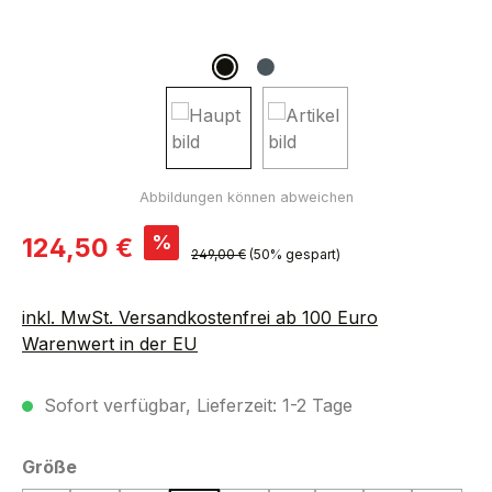
Verkaufspreis:
%
124,50 €
Regulärer Preis:
249,00 €
(50% gespart)
inkl. MwSt. Versandkostenfrei ab 100 Euro
Warenwert in der EU
Sofort verfügbar, Lieferzeit: 1-2 Tage
auswählen
Größe