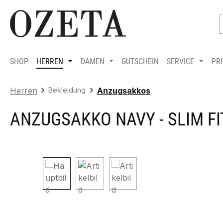
m Hauptinhalt springen
Zur Suche springen
Zur Hauptnavigation springen
SHOP
HERREN
DAMEN
GUTSCHEIN
SERVICE
PR
Herren
Bekleidung
Anzugsakkos
ANZUGSAKKO NAVY - SLIM FI
Bildergalerie überspringen