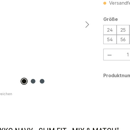
Versandfer
ausw
Größe
24
25
54
56
Produkt
Produktnu