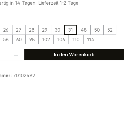
tig in 14 Tagen, Lieferzeit 1-2 Tage
ählen
26
27
28
29
30
31
48
50
52
58
60
98
102
106
110
114
 Anzahl: Gib den gewünschten Wert ein 
In den Warenkorb
mmer:
70102482