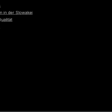
s
n in der Slowakei
Qualität
t