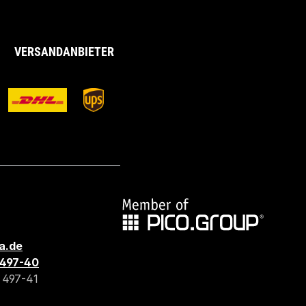
VERSANDANBIETER
a.de
3 497-40
3 497-41