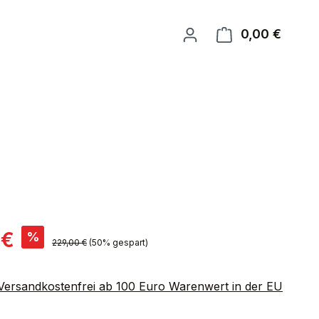
0,00 €
Warenk
is:
 €
%
Regulärer Preis:
229,00 €
(50% gespart)
 Versandkostenfrei ab 100 Euro Warenwert in der EU