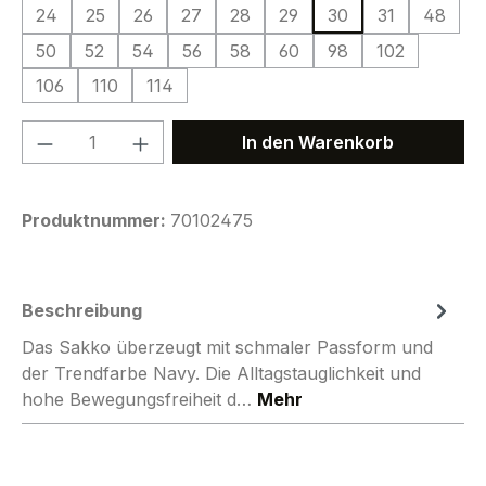
24
25
26
27
28
29
30
31
48
50
52
54
56
58
60
98
102
106
110
114
Produkt Anzahl: Gib den gewünschten We
In den Warenkorb
Produktnummer:
70102475
Beschreibung
Das Sakko überzeugt mit schmaler Passform und
der Trendfarbe Navy. Die Alltagstauglichkeit und
hohe Bewegungsfreiheit d…
Mehr