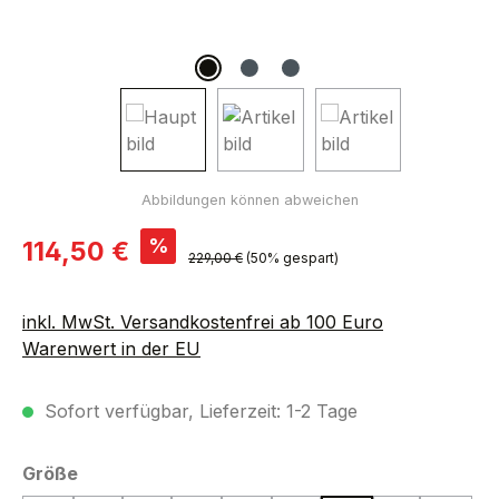
Verkaufspreis:
%
114,50 €
Regulärer Preis:
229,00 €
(50% gespart)
inkl. MwSt. Versandkostenfrei ab 100 Euro
Warenwert in der EU
Sofort verfügbar, Lieferzeit: 1-2 Tage
auswählen
Größe