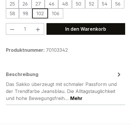
25
26
27
46
48
50
52
54
56
58
98
102
106
Produkt Anzahl: Gib den gewünschten We
In den Warenkorb
Produktnummer:
70103342
Beschreibung
Das Sakko überzeugt mit schmaler Passform und
der Trendfarbe Jeansblau. Die Alltagstauglichkeit
und hohe Bewegungsfreih…
Mehr