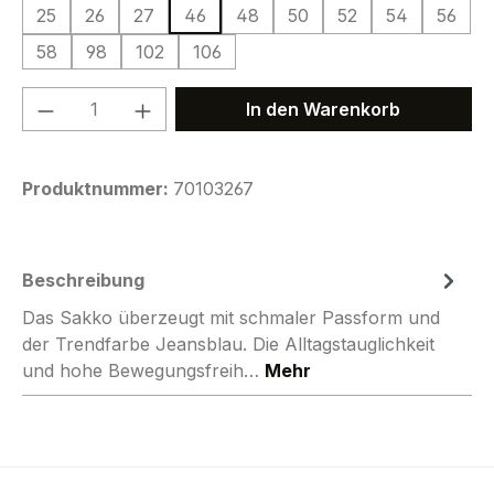
25
26
27
46
48
50
52
54
56
58
98
102
106
Produkt Anzahl: Gib den gewünschten We
In den Warenkorb
Produktnummer:
70103267
Beschreibung
Das Sakko überzeugt mit schmaler Passform und
der Trendfarbe Jeansblau. Die Alltagstauglichkeit
und hohe Bewegungsfreih…
Mehr