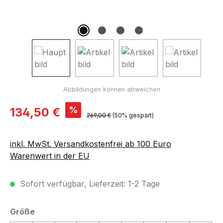
Verkaufspreis:
%
134,50 €
Regulärer Preis:
269,00 €
(50% gespart)
inkl. MwSt. Versandkostenfrei ab 100 Euro
Warenwert in der EU
Sofort verfügbar, Lieferzeit: 1-2 Tage
auswählen
Größe