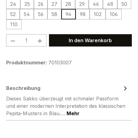
24
25
26
27
28
29
46
48
50
52
54
56
58
94
98
102
106
110
Produkt Anzahl: Gib den gewünschten We
In den Warenkorb
Produktnummer:
70103007
Beschreibung
Dieses Sakko überzeugt mit schmaler Passform
und einer modernen Interpretation des klassischen
Pepita-Musters in Blau.…
Mehr