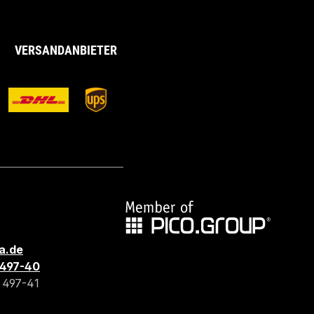
VERSANDANBIETER
a.de
3 497-40
3 497-41