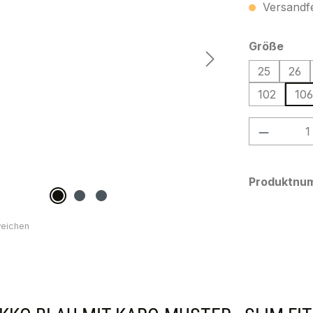
Versandfer
ausw
Größe
25
26
102
106
Produkt
Produktnu