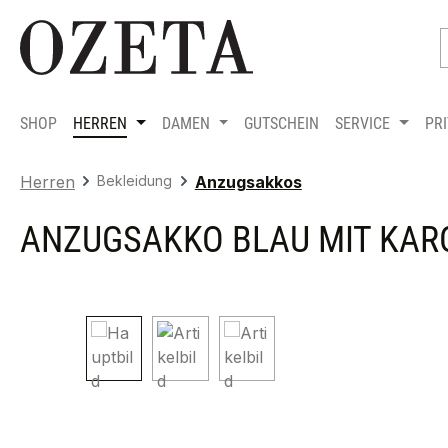
m Hauptinhalt springen
Zur Suche springen
Zur Hauptnavigation springen
SHOP
HERREN
DAMEN
GUTSCHEIN
SERVICE
PR
Herren
Bekleidung
Anzugsakkos
ANZUGSAKKO BLAU MIT KARO-
Bildergalerie überspringen