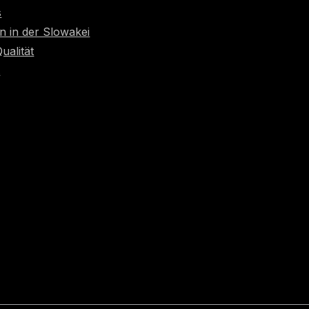
s
n in der Slowakei
Qualität
t