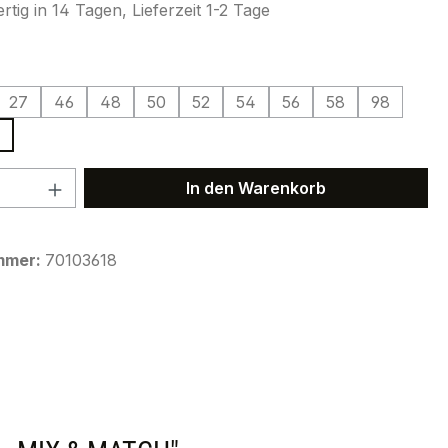
tig in 14 Tagen, Lieferzeit 1-2 Tage
ählen
27
46
48
50
52
54
56
58
98
 Anzahl: Gib den gewünschten Wert ein 
In den Warenkorb
mmer:
70103618