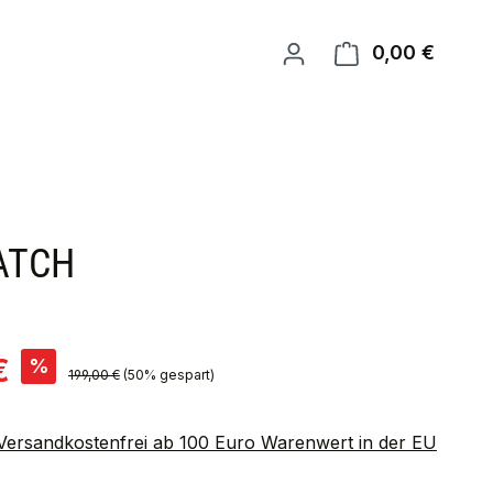
0,00 €
Warenk
MATCH
is:
€
%
Regulärer Preis:
199,00 €
(50% gespart)
 Versandkostenfrei ab 100 Euro Warenwert in der EU