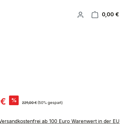
0,00 €
Warenk
is:
 €
%
Regulärer Preis:
229,00 €
(50% gespart)
 Versandkostenfrei ab 100 Euro Warenwert in der EU