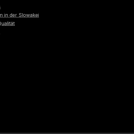
s
n in der Slowakei
Qualität
t