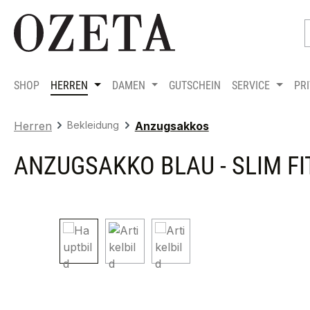
m Hauptinhalt springen
Zur Suche springen
Zur Hauptnavigation springen
SHOP
HERREN
DAMEN
GUTSCHEIN
SERVICE
PR
Herren
Bekleidung
Anzugsakkos
ANZUGSAKKO BLAU - SLIM FI
Bildergalerie überspringen