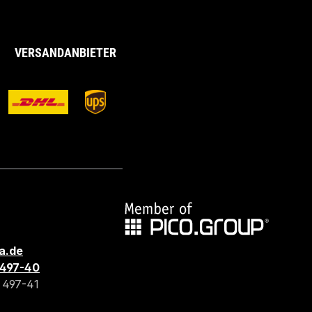
VERSANDANBIETER
a.de
3 497-40
3 497-41