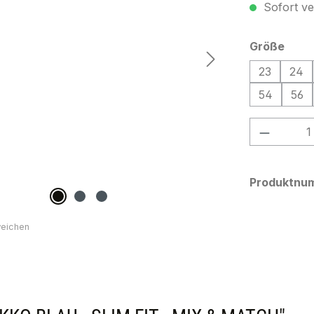
Sofort ver
ausw
Größe
23
24
54
56
Produkt
Produktnu