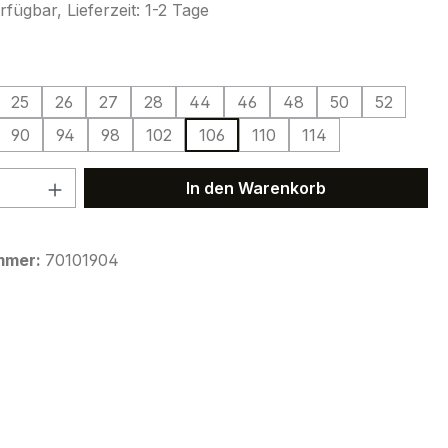
fügbar, Lieferzeit: 1-2 Tage
ählen
25
26
27
28
44
46
48
50
52
90
94
98
102
106
110
114
 Anzahl: Gib den gewünschten Wert ein 
In den Warenkorb
mmer:
70101904