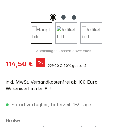
Verkaufspreis:
%
114,50 €
Regulärer Preis:
229,00 €
(50% gespart)
inkl. MwSt. Versandkostenfrei ab 100 Euro
Warenwert in der EU
Sofort verfügbar, Lieferzeit: 1-2 Tage
auswählen
Größe