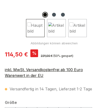
Verkaufspreis:
%
114,50 €
Regulärer Preis:
229,00 €
(50% gespart)
inkl. MwSt. Versandkostenfrei ab 100 Euro
Warenwert in der EU
Versandfertig in 14 Tagen, Lieferzeit 1-2 Tage
auswählen
Größe