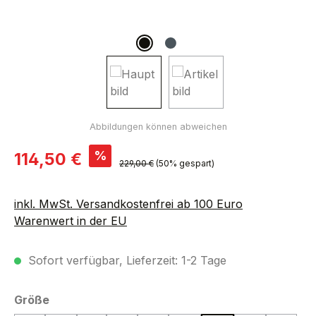
Verkaufspreis:
%
114,50 €
Regulärer Preis:
229,00 €
(50% gespart)
inkl. MwSt. Versandkostenfrei ab 100 Euro
Warenwert in der EU
Sofort verfügbar, Lieferzeit: 1-2 Tage
auswählen
Größe