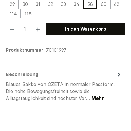
29
30
31
32
33
34
58
60
62
114
118
Produkt Anzahl: Gib den gewünschten We
In den Warenkorb
Produktnummer:
70101997
Beschreibung
Blaues Sakko von OZETA in normaler Passform.
Die hohe Bewegungsfreiheit sowie die
Alltagstauglichkeit sind höchster Ver…
Mehr