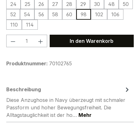
24
25
26
27
28
29
30
48
50
52
54
56
58
60
98
102
106
110
114
Produkt Anzahl: Gib den gewünschten We
In den Warenkorb
Produktnummer:
70102765
Beschreibung
Diese Anzughose in Navy überzeugt mit schmaler
Passform und hoher Bewegungsfreiheit. Die
Alltagstauglichkeit ist der ho…
Mehr