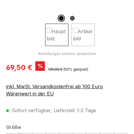
Verkaufspreis:
%
69,50 €
Regulärer Preis:
139,00 €
(50% gespart)
inkl. MwSt. Versandkostenfrei ab 100 Euro
Warenwert in der EU
Sofort verfügbar, Lieferzeit: 1-2 Tage
auswählen
Größe