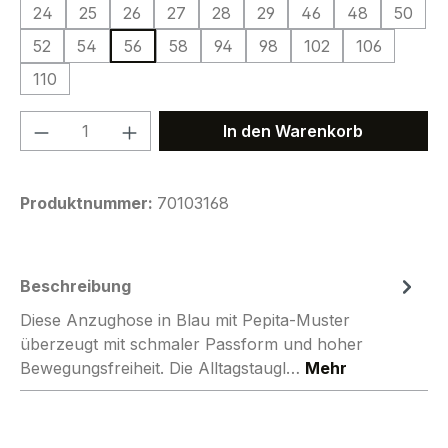
24
25
26
27
28
29
46
48
50
52
54
56
58
94
98
102
106
110
Produkt Anzahl: Gib den gewünschten We
In den Warenkorb
Produktnummer:
70103168
Beschreibung
Diese Anzughose in Blau mit Pepita-Muster
überzeugt mit schmaler Passform und hoher
Bewegungsfreiheit. Die Alltagstaugl…
Mehr