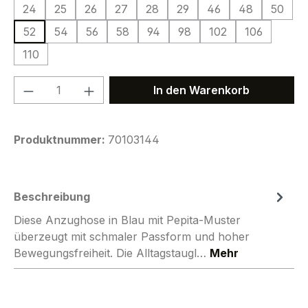
24
25
26
27
28
29
46
48
50
52
54
56
58
94
98
102
106
110
Produkt Anzahl: Gib den gewünschten We
In den Warenkorb
Produktnummer:
70103144
Beschreibung
Diese Anzughose in Blau mit Pepita-Muster
überzeugt mit schmaler Passform und hoher
Bewegungsfreiheit. Die Alltagstaugl…
Mehr