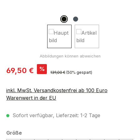
Verkaufspreis:
%
69,50 €
Regulärer Preis:
139,00 €
(50% gespart)
inkl. MwSt. Versandkostenfrei ab 100 Euro
Warenwert in der EU
Sofort verfügbar, Lieferzeit: 1-2 Tage
auswählen
Größe