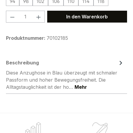
94
98
102
106
110
114
118
Produkt Anzahl: Gib den gewünschten We
In den Warenkorb
Produktnummer:
70102185
Beschreibung
Diese Anzughose in Blau überzeugt mit schmaler
Passform und hoher Bewegungsfreiheit. Die
Alltagstauglichkeit ist der ho…
Mehr