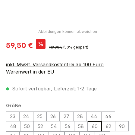
Verkaufspreis:
%
59,50 €
Regulärer Preis:
119,00 €
(50% gespart)
inkl. MwSt. Versandkostenfrei ab 100 Euro
Warenwert in der EU
Sofort verfügbar, Lieferzeit: 1-2 Tage
auswählen
Größe
23
24
25
26
27
28
44
46
48
50
52
54
56
58
60
62
90