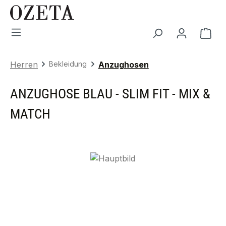
Zum Hauptinhalt springen
War
Herren
Bekleidung
Anzughosen
ANZUGHOSE BLAU - SLIM FIT - MIX &
MATCH
Bildergalerie überspringen