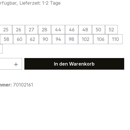
fügbar, Lieferzeit: 1-2 Tage
ählen
25
26
27
28
44
46
48
50
52
58
60
62
90
94
98
102
106
110
 Anzahl: Gib den gewünschten Wert ein 
In den Warenkorb
mmer:
70102161