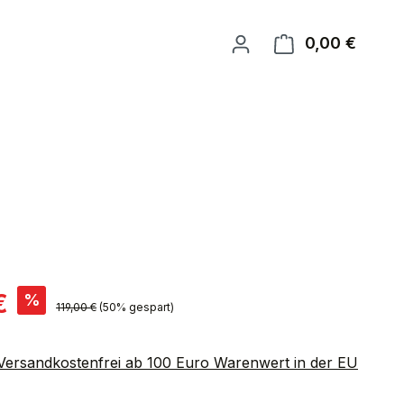
0,00 €
Warenk
is:
€
%
Regulärer Preis:
119,00 €
(50% gespart)
 Versandkostenfrei ab 100 Euro Warenwert in der EU