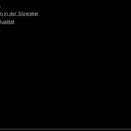
s
n in der Slowakei
Qualität
t