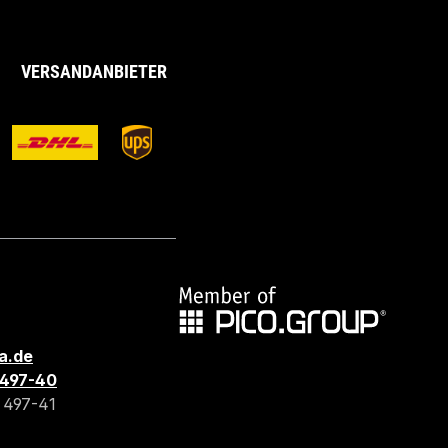
VERSANDANBIETER
a.de
3 497-40
3 497-41