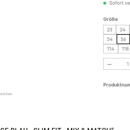
Sofort ver
ausw
Größe
23
24
54
56
114
118
Produkt
Produktnu