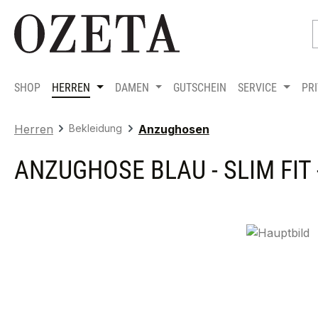
m Hauptinhalt springen
Zur Suche springen
Zur Hauptnavigation springen
SHOP
HERREN
DAMEN
GUTSCHEIN
SERVICE
PR
Herren
Bekleidung
Anzughosen
ANZUGHOSE BLAU - SLIM FIT 
Bildergalerie überspringen