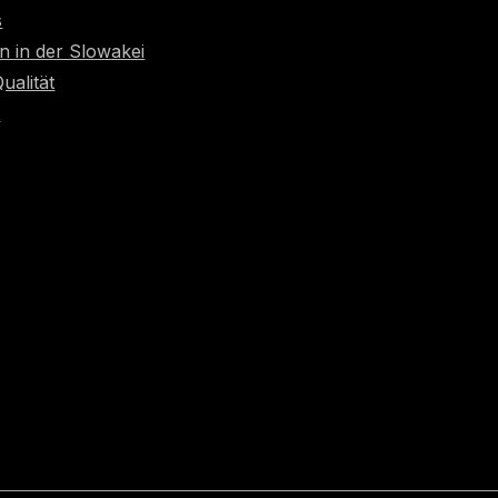
s
n in der Slowakei
Qualität
t