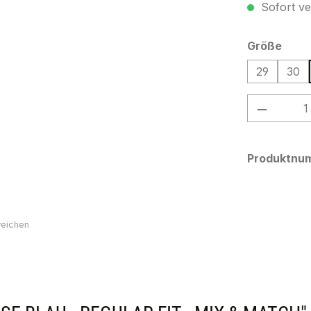
Sofort ver
ausw
Größe
29
30
Produkt
Produktnu