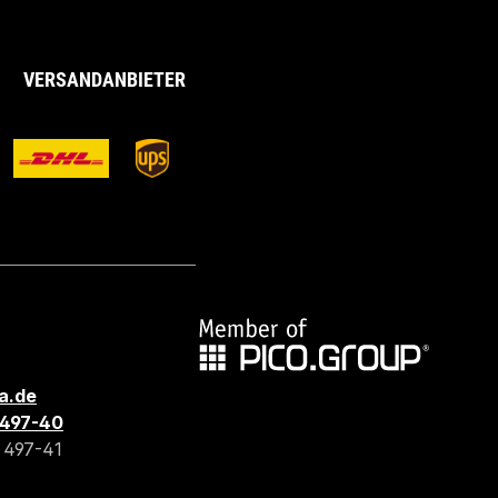
VERSANDANBIETER
a.de
3 497-40
3 497-41