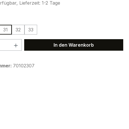
fügbar, Lieferzeit: 1-2 Tage
ählen
31
32
33
 Anzahl: Gib den gewünschten Wert ein 
In den Warenkorb
mmer:
70102307