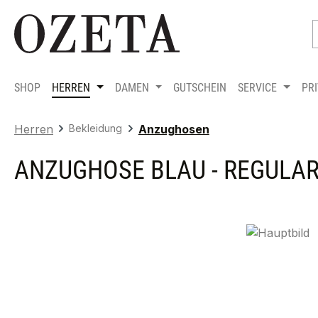
m Hauptinhalt springen
Zur Suche springen
Zur Hauptnavigation springen
SHOP
HERREN
DAMEN
GUTSCHEIN
SERVICE
PR
Herren
Bekleidung
Anzughosen
ANZUGHOSE BLAU - REGULAR 
Bildergalerie überspringen