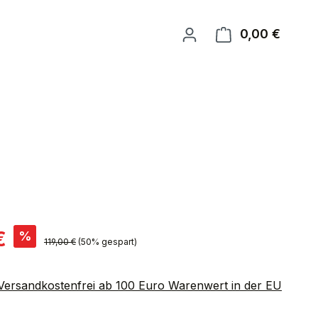
0,00 €
Warenk
is:
€
%
Regulärer Preis:
119,00 €
(50% gespart)
 Versandkostenfrei ab 100 Euro Warenwert in der EU